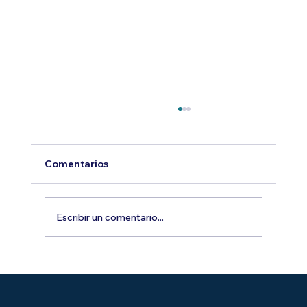
Comentarios
Escribir un comentario...
Aliadas en Acción: la red de mujeres
que está impulsando el
emprendimiento femenino en el Perú