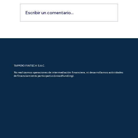
Escribir un comentario...
Nuevo lanzamiento: "APPOYITO, tu
apoyo en cada junta"
TAPPOYO FINTECH S.A.C.
No realizamos operaciones de intermediación financiera, ni desarrollamos actividades
de financiamiento participativo (crowdfunding).