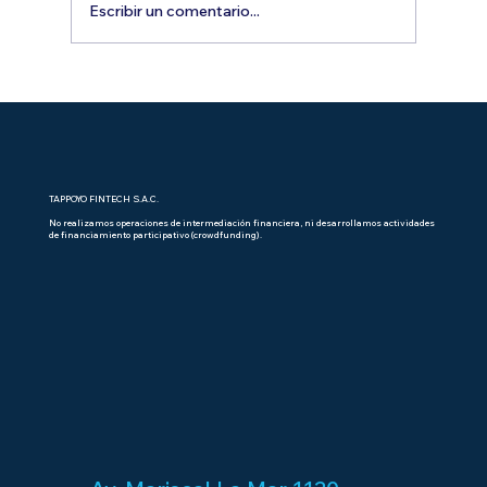
Escribir un comentario...
Aliadas en Acción: la red de mujeres
que está impulsando el
emprendimiento femenino en el Perú
TAPPOYO FINTECH S.A.C.
No realizamos operaciones de intermediación financiera, ni desarrollamos actividades
de financiamiento participativo (crowdfunding).