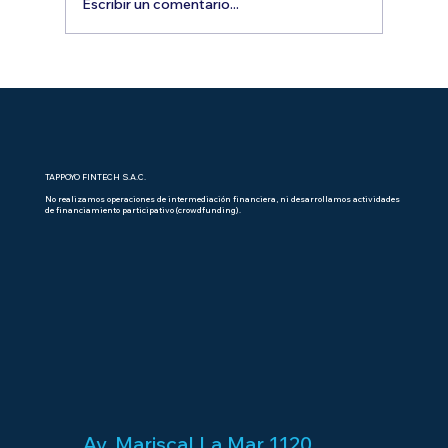
Escribir un comentario...
Aliadas en Acción: la red de mujeres
que está impulsando el
emprendimiento femenino en el Perú
TAPPOYO FINTECH S.A.C.
No realizamos operaciones de intermediación financiera, ni desarrollamos actividades
de financiamiento participativo (crowdfunding).
Av. Mariscal La Mar 1120,